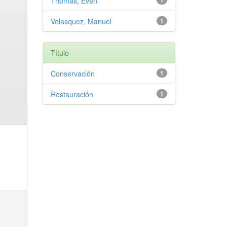
Thomas, Evert
1
Velasquez, Manuel
1
Título
Conservación
1
Restauración
1