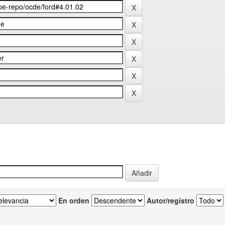
En orden
Autor/registro