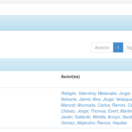
Anterior
1
Si
Autor(es)
Robiglio, Valentina
;
Watanabe, Jorge
;
Nalvarte, Jaime
;
Alva, Jorge
;
Velasqu
Manuel
;
Ahumada, Carlos
;
Ramos, C
Chávez, Jorge
;
Thomas, Evert
;
Martin
Javier
;
Gallardo, Mirella
;
Arroyo, Sand
Gómez, Alejandro
;
Ramos, Haydee