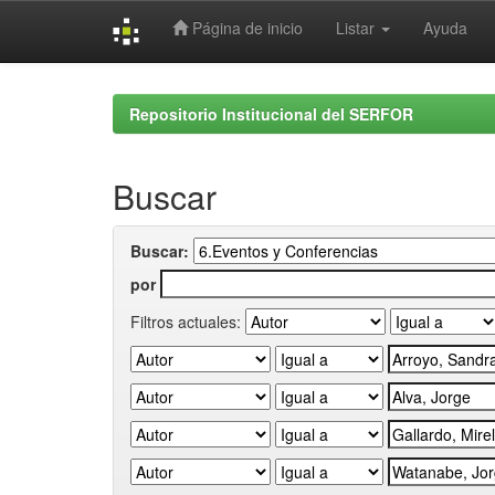
Página de inicio
Listar
Ayuda
Skip
navigation
Repositorio Institucional del SERFOR
Buscar
Buscar:
por
Filtros actuales: