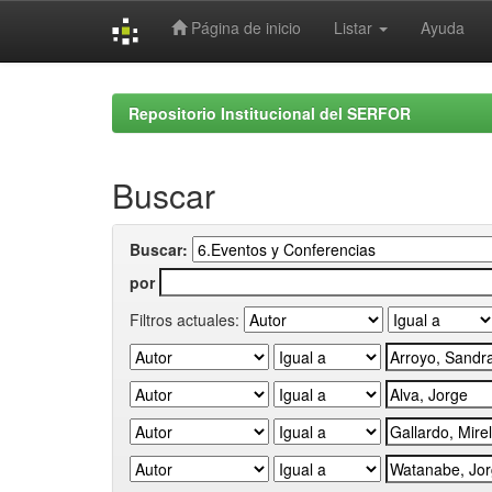
Página de inicio
Listar
Ayuda
Skip
navigation
Repositorio Institucional del SERFOR
Buscar
Buscar:
por
Filtros actuales: