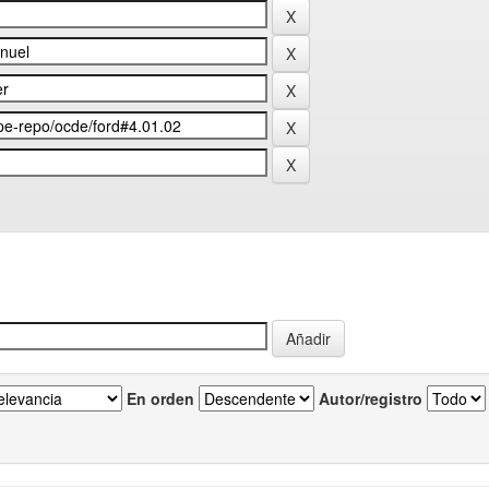
En orden
Autor/registro