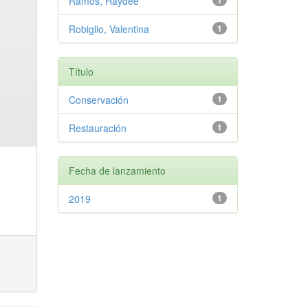
Ramos, Haydee
1
Robiglio, Valentina
1
Título
Conservación
1
Restauración
1
Fecha de lanzamiento
2019
1