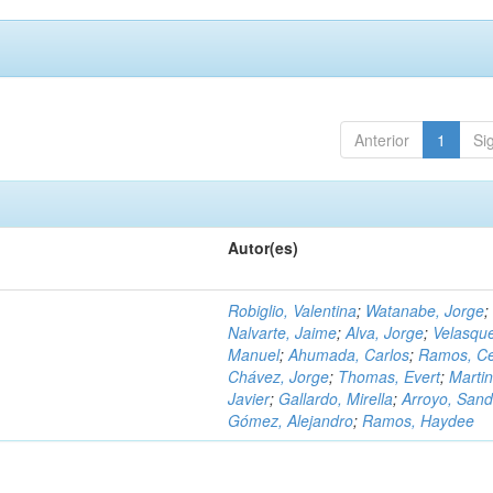
Anterior
1
Si
Autor(es)
Robiglio, Valentina
;
Watanabe, Jorge
;
Nalvarte, Jaime
;
Alva, Jorge
;
Velasqu
Manuel
;
Ahumada, Carlos
;
Ramos, C
Chávez, Jorge
;
Thomas, Evert
;
Martin
Javier
;
Gallardo, Mirella
;
Arroyo, Sand
Gómez, Alejandro
;
Ramos, Haydee