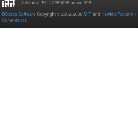
Teléfono: (511) 2259005 anexo 605
DSpace Software
Copyright © 2002-2008
MIT
and
Hewlett-Packard
-
Comentarios