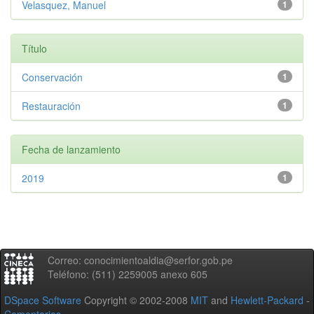
Velasquez, Manuel
1
Título
Conservación
1
Restauración
1
Fecha de lanzamiento
2019
1
Correo: conocimientoaldia@serfor.gob.pe
Teléfono: (511) 2259005 anexo 605
DSpace Software
Copyright © 2002-2008
MIT
and
Hewlett-Packard
-