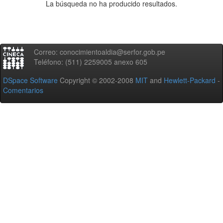
La búsqueda no ha producido resultados.
Correo: conocimientoaldia@serfor.gob.pe
Teléfono: (511) 2259005 anexo 605
DSpace Software
Copyright © 2002-2008
MIT
and
Hewlett-Packard
-
Comentarios