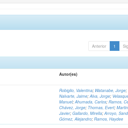
Anterior
1
Si
Autor(es)
Robiglio, Valentina
;
Watanabe, Jorge
;
Nalvarte, Jaime
;
Alva, Jorge
;
Velasqu
Manuel
;
Ahumada, Carlos
;
Ramos, C
Chávez, Jorge
;
Thomas, Evert
;
Martin
Javier
;
Gallardo, Mirella
;
Arroyo, Sand
Gómez, Alejandro
;
Ramos, Haydee