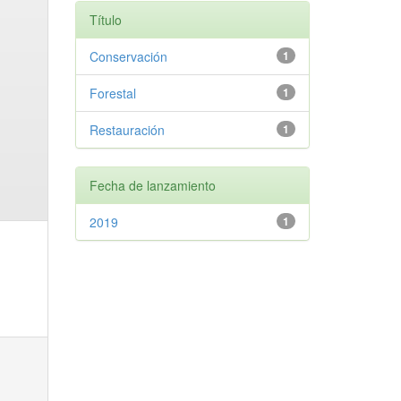
Título
Conservación
1
Forestal
1
Restauración
1
Fecha de lanzamiento
2019
1