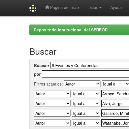
Página de inicio
Listar
Ayuda
Skip
navigation
Repositorio Institucional del SERFOR
Buscar
Buscar:
por
Filtros actuales: