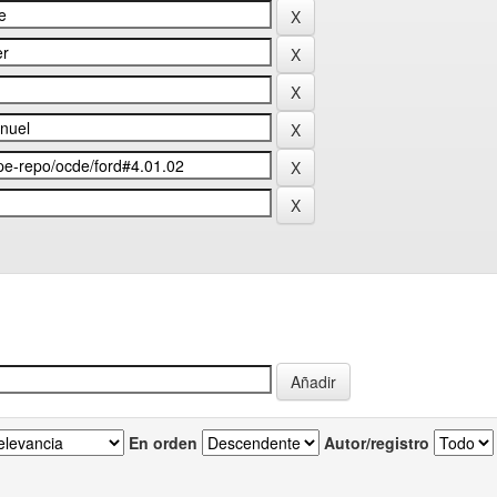
En orden
Autor/registro