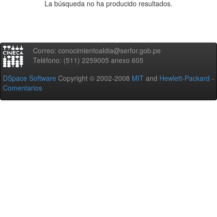
La búsqueda no ha producido resultados.
Correo: conocimientoaldia@serfor.gob.pe
Teléfono: (511) 2259005 anexo 605
DSpace Software
Copyright © 2002-2008
MIT
and
Hewlett-Packard
-
Comentarios