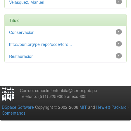
Velasquez, Manuel
1
Título
Conservación
1
http://purl.org/pe-repo/ocde/ford...
1
Restauración
1
Correo: conocimientoaldia@serfor.gob.pe
Teléfono: (511) 2259005 anexo 605
DSpace Software
Copyright © 2002-2008
MIT
and
Hewlett-Packard
-
Comentarios