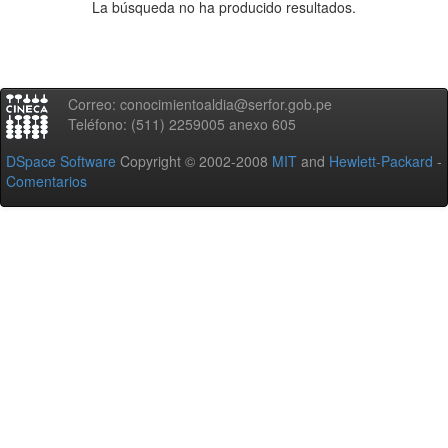
La búsqueda no ha producido resultados.
Correo: conocimientoaldia@serfor.gob.pe
Teléfono: (511) 2259005 anexo 605
DSpace Software
Copyright © 2002-2008
MIT
and
Hewlett-Packard
-
Comentarios