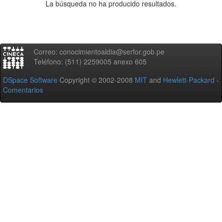
La búsqueda no ha producido resultados.
Correo: conocimientoaldia@serfor.gob.pe
Teléfono: (511) 2259005 anexo 605
DSpace Software
Copyright © 2002-2008
MIT
and
Hewlett-Packard
-
Comentarios