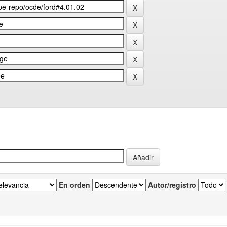
En orden
Autor/registro