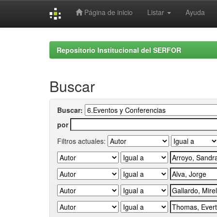
Página de inicio
Listar
Ayuda
Skip
navigation
Repositorio Institucional del SERFOR
Buscar
Buscar:
por
Filtros actuales: