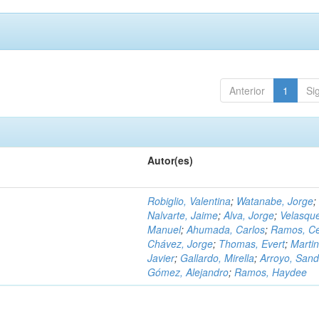
Anterior
1
Si
Autor(es)
Robiglio, Valentina
;
Watanabe, Jorge
;
Nalvarte, Jaime
;
Alva, Jorge
;
Velasqu
Manuel
;
Ahumada, Carlos
;
Ramos, C
Chávez, Jorge
;
Thomas, Evert
;
Martin
Javier
;
Gallardo, Mirella
;
Arroyo, Sand
Gómez, Alejandro
;
Ramos, Haydee