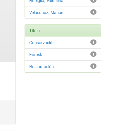
Robiglio, Valentina
1
Velasquez, Manuel
1
Título
Conservación
1
Forestal
1
Restauración
1