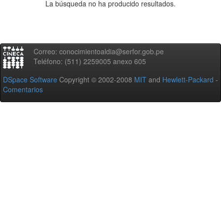
La búsqueda no ha producido resultados.
Correo: conocimientoaldia@serfor.gob.pe
Teléfono: (511) 2259005 anexo 605
DSpace Software
Copyright © 2002-2008
MIT
and
Hewlett-Packard
-
Comentarios