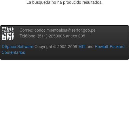
La búsqueda no ha producido resultados.
Correo: conocimientoaldia@serfor.gob.pe
Teléfono: (511) 2259005 anexo 605
DSpace Software
Copyright © 2002-2008
MIT
and
Hewlett-Packard
-
Comentarios