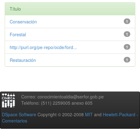
Título
Conservación
1
Forestal
1
http://purl.org/pe-repo/ocde/ford...
1
Restauración
1
Correo: conocimientoaldia@serfor.gob.pe
Teléfono: (511) 2259005 anexo 605
DSpace Software
Copyright © 2002-2008
MIT
and
Hewlett-Packard
-
Comentarios