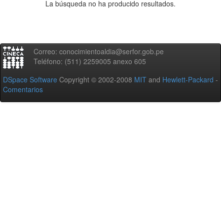
La búsqueda no ha producido resultados.
Correo: conocimientoaldia@serfor.gob.pe
Teléfono: (511) 2259005 anexo 605
DSpace Software
Copyright © 2002-2008
MIT
and
Hewlett-Packard
-
Comentarios