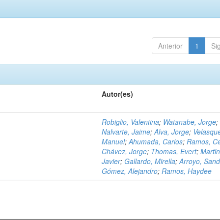
Anterior
1
Si
Autor(es)
Robiglio, Valentina
;
Watanabe, Jorge
;
Nalvarte, Jaime
;
Alva, Jorge
;
Velasqu
Manuel
;
Ahumada, Carlos
;
Ramos, C
Chávez, Jorge
;
Thomas, Evert
;
Martin
Javier
;
Gallardo, Mirella
;
Arroyo, Sand
Gómez, Alejandro
;
Ramos, Haydee