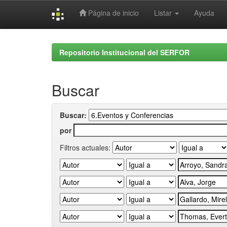
Página de inicio
Listar
Ayuda
Skip
navigation
Repositorio Institucional del SERFOR
Buscar
Buscar:
por
Filtros actuales: