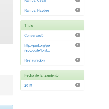
Ramos, Cesar
1
Ramos, Haydee
1
Título
Conservación
1
http://purl.org/pe-
1
repo/ocde/ford...
Restauración
1
Fecha de lanzamiento
2019
1