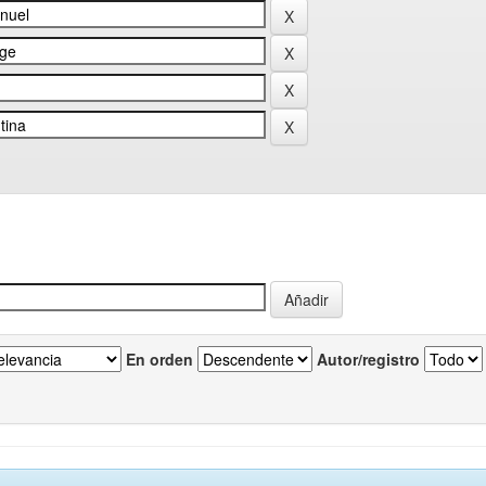
En orden
Autor/registro