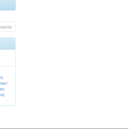
guiente
ez,
esar
;
ez,
ra
;