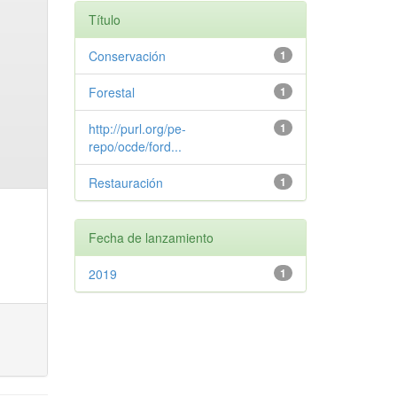
Título
Conservación
1
Forestal
1
http://purl.org/pe-
1
repo/ocde/ford...
Restauración
1
Fecha de lanzamiento
2019
1