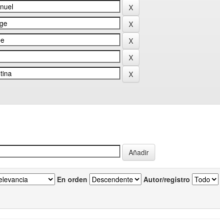
En orden
Autor/registro