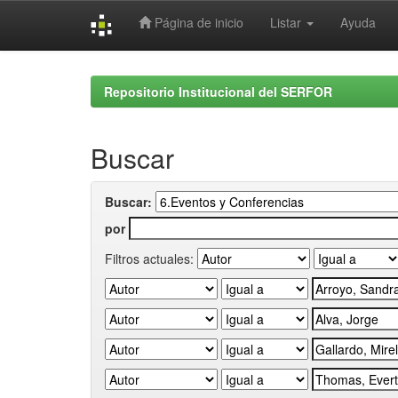
Página de inicio
Listar
Ayuda
Skip
navigation
Repositorio Institucional del SERFOR
Buscar
Buscar:
por
Filtros actuales: