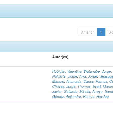
Anterior
1
Si
Autor(es)
Robiglio, Valentina
;
Watanabe, Jorge
;
Nalvarte, Jaime
;
Alva, Jorge
;
Velasqu
Manuel
;
Ahumada, Carlos
;
Ramos, C
Chávez, Jorge
;
Thomas, Evert
;
Martin
Javier
;
Gallardo, Mirella
;
Arroyo, Sand
Gómez, Alejandro
;
Ramos, Haydee