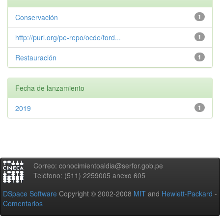
Conservación
1
http://purl.org/pe-repo/ocde/ford...
1
Restauración
1
Fecha de lanzamiento
2019
1
Correo: conocimientoaldia@serfor.gob.pe
Teléfono: (511) 2259005 anexo 605
DSpace Software
Copyright © 2002-2008
MIT
and
Hewlett-Packard
-
Comentarios