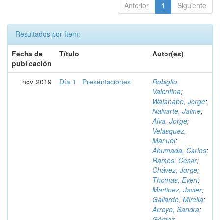
Anterior
1
Siguiente
Resultados por ítem:
Fecha de
Título
Autor(es)
publicación
nov-2019
Día 1 - Presentaciones
Robiglio,
Valentina
;
Watanabe, Jorge
;
Nalvarte, Jaime
;
Alva, Jorge
;
Velasquez,
Manuel
;
Ahumada, Carlos
;
Ramos, Cesar
;
Chávez, Jorge
;
Thomas, Evert
;
Martinez, Javier
;
Gallardo, Mirella
;
Arroyo, Sandra
;
Gómez,