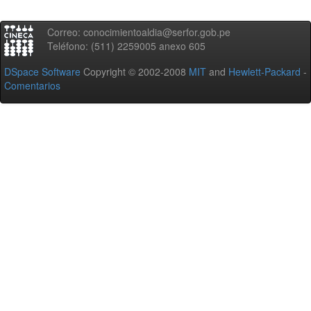
Correo: conocimientoaldia@serfor.gob.pe
Teléfono: (511) 2259005 anexo 605
DSpace Software
Copyright © 2002-2008
MIT
and
Hewlett-Packard
-
Comentarios