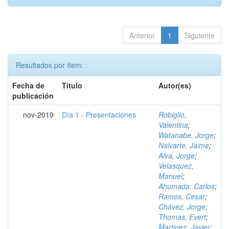
Anterior
1
Siguiente
Resultados por ítem:
Fecha de
Título
Autor(es)
publicación
nov-2019
Día 1 - Presentaciones
Robiglio,
Valentina
;
Watanabe, Jorge
;
Nalvarte, Jaime
;
Alva, Jorge
;
Velasquez,
Manuel
;
Ahumada, Carlos
;
Ramos, Cesar
;
Chávez, Jorge
;
Thomas, Evert
;
Martinez, Javier
;