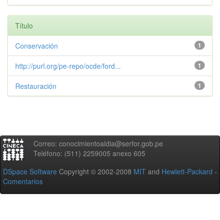
Título
Conservación
1
http://purl.org/pe-repo/ocde/ford...
1
Restauración
1
Correo: conocimientoaldia@serfor.gob.pe
Teléfono: (511) 2259005 anexo 605
DSpace Software
Copyright © 2002-2008
MIT
and
Hewlett-Packard
-
Comentarios