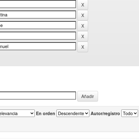
En orden
Autor/registro