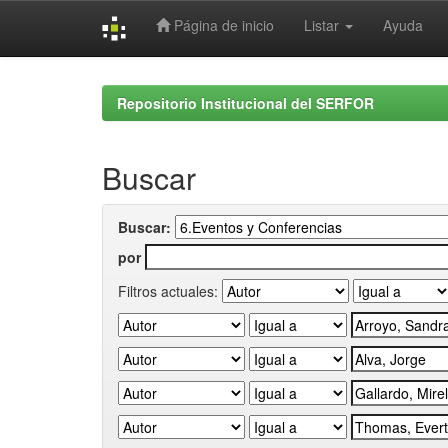
Página de inicio
Listar
Ayuda
Skip
navigation
Repositorio Institucional del SERFOR
Buscar
Buscar:
por
Filtros actuales: