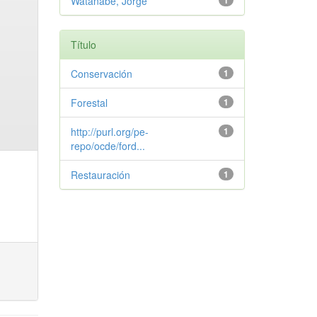
Watanabe, Jorge
1
Título
Conservación
1
Forestal
1
http://purl.org/pe-
1
repo/ocde/ford...
Restauración
1