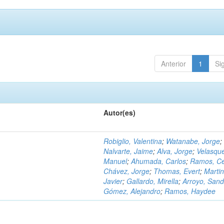
Anterior
1
Si
Autor(es)
Robiglio, Valentina
;
Watanabe, Jorge
;
Nalvarte, Jaime
;
Alva, Jorge
;
Velasqu
Manuel
;
Ahumada, Carlos
;
Ramos, C
Chávez, Jorge
;
Thomas, Evert
;
Martin
Javier
;
Gallardo, Mirella
;
Arroyo, Sand
Gómez, Alejandro
;
Ramos, Haydee