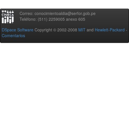
Correo: conocimientoaldia@serfor.gob.pe
Teléfono: (511) 2259005 anexo 605
DSpace Software
Copyright © 2002-2008
MIT
and
Hewlett-Packard
-
Comentarios