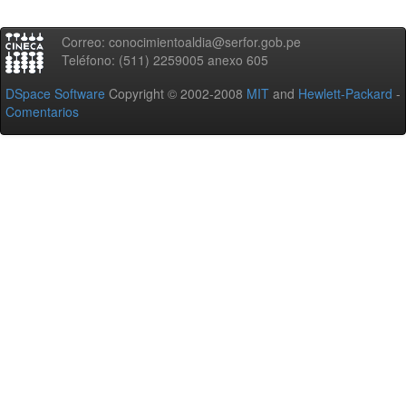
Correo: conocimientoaldia@serfor.gob.pe
Teléfono: (511) 2259005 anexo 605
DSpace Software
Copyright © 2002-2008
MIT
and
Hewlett-Packard
-
Comentarios