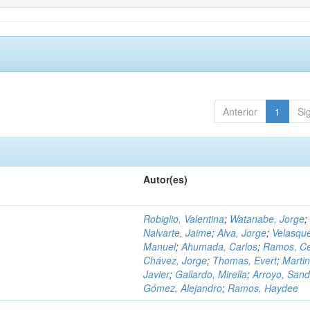
Anterior
1
Si
Autor(es)
Robiglio, Valentina
;
Watanabe, Jorge
;
Nalvarte, Jaime
;
Alva, Jorge
;
Velasqu
Manuel
;
Ahumada, Carlos
;
Ramos, C
Chávez, Jorge
;
Thomas, Evert
;
Martin
Javier
;
Gallardo, Mirella
;
Arroyo, Sand
Gómez, Alejandro
;
Ramos, Haydee