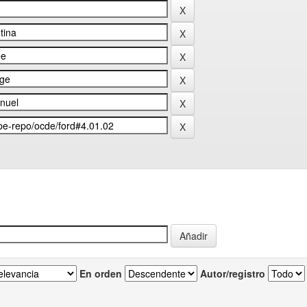
En orden
Autor/registro