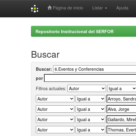
Página de inicio
Listar
Ayuda
Skip
navigation
Repositorio Institucional del SERFOR
Buscar
Buscar:
por
Filtros actuales: