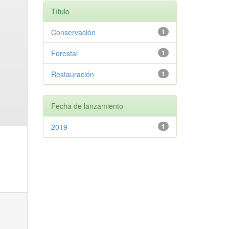
Título
Conservación
1
Forestal
1
Restauración
1
Fecha de lanzamiento
2019
1