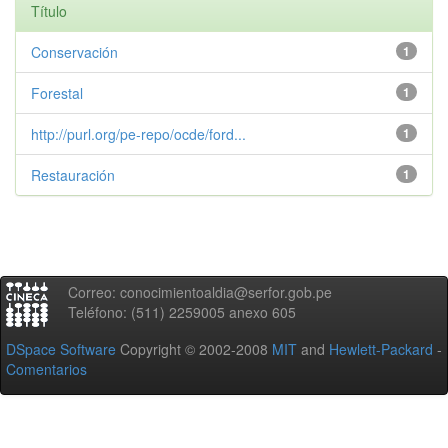
Título
Conservación
1
Forestal
1
http://purl.org/pe-repo/ocde/ford...
1
Restauración
1
Correo: conocimientoaldia@serfor.gob.pe
Teléfono: (511) 2259005 anexo 605
DSpace Software
Copyright © 2002-2008
MIT
and
Hewlett-Packard
-
Comentarios