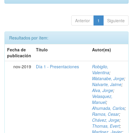
Anterior
1
Siguiente
Resultados por ítem:
Fecha de
Título
Autor(es)
publicación
nov-2019
Día 1 - Presentaciones
Robiglio,
Valentina
;
Watanabe, Jorge
;
Nalvarte, Jaime
;
Alva, Jorge
;
Velasquez,
Manuel
;
Ahumada, Carlos
;
Ramos, Cesar
;
Chávez, Jorge
;
Thomas, Evert
;
Martinez, Javier
;