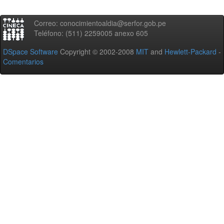
Correo: conocimientoaldia@serfor.gob.pe
Teléfono: (511) 2259005 anexo 605
DSpace Software
Copyright © 2002-2008
MIT
and
Hewlett-Packard
-
Comentarios