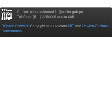
Correo: conocimientoaldia@serfor.gob.pe
Teléfono: (511) 2259005 anexo 605
DSpace Software
Copyright © 2002-2008
MIT
and
Hewlett-Packard
-
Comentarios