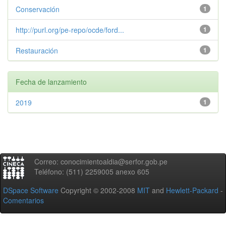
Conservación
1
http://purl.org/pe-repo/ocde/ford...
1
Restauración
1
Fecha de lanzamiento
2019
1
Correo: conocimientoaldia@serfor.gob.pe
Teléfono: (511) 2259005 anexo 605
DSpace Software
Copyright © 2002-2008
MIT
and
Hewlett-Packard
-
Comentarios