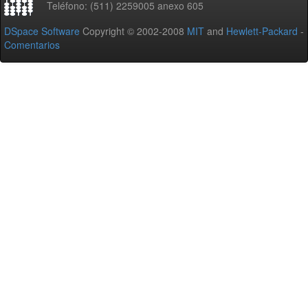
Teléfono: (511) 2259005 anexo 605
DSpace Software
Copyright © 2002-2008
MIT
and
Hewlett-Packard
-
Comentarios