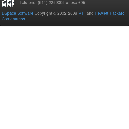
Teléfono: (511) 2259005 anexo 605
DSpace Software
Copyright © 2002-2008
MIT
and
Hewlett-Packard
-
Comentarios