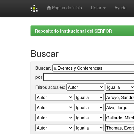
Página de inicio
Listar
Ayuda
Skip
navigation
Repositorio Institucional del SERFOR
Buscar
Buscar:
por
Filtros actuales: