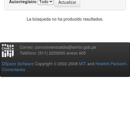
Autor/registro
La búsqueda no ha producido resultados.
Correo: conocimientoaldia@serfor.gob.pe
Teléfono: (511) 2259005 anexo 605
DSpace Software
Copyright © 2002-2008
MIT
and
Hewlett-Packard
-
Comentarios