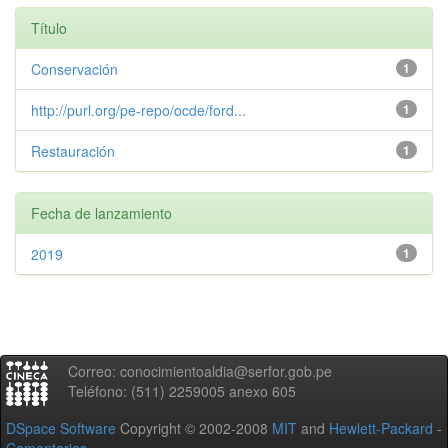
Título
Conservación
1
http://purl.org/pe-repo/ocde/ford...
1
Restauración
1
Fecha de lanzamiento
2019
1
Correo: conocimientoaldia@serfor.gob.pe
Teléfono: (511) 2259005 anexo 605
DSpace Software
Copyright © 2002-2008
MIT
and
Hewlett-Packard
-