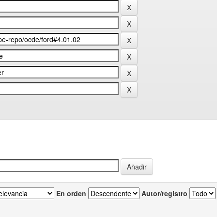
En orden
Autor/registro