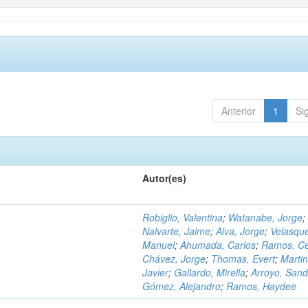
Anterior
1
Si
Autor(es)
Robiglio, Valentina
;
Watanabe, Jorge
;
Nalvarte, Jaime
;
Alva, Jorge
;
Velasqu
Manuel
;
Ahumada, Carlos
;
Ramos, C
Chávez, Jorge
;
Thomas, Evert
;
Martin
Javier
;
Gallardo, Mirella
;
Arroyo, Sand
Gómez, Alejandro
;
Ramos, Haydee