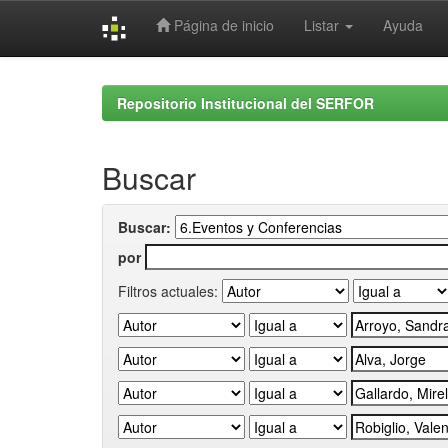
Página de inicio
Listar
Ayuda
Skip
navigation
Repositorio Institucional del SERFOR
Buscar
Buscar:
por
Filtros actuales: