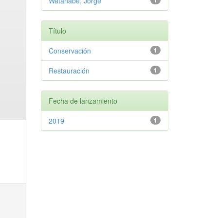
Watanabe, Jorge
1
Título
Conservación
1
Restauración
1
Fecha de lanzamiento
2019
1