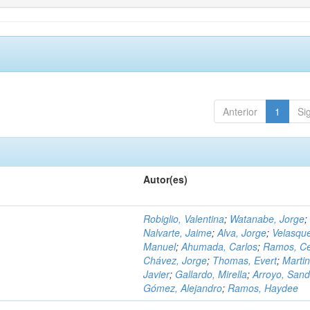
Anterior
1
Si
Autor(es)
Robiglio, Valentina
;
Watanabe, Jorge
;
Nalvarte, Jaime
;
Alva, Jorge
;
Velasqu
Manuel
;
Ahumada, Carlos
;
Ramos, C
Chávez, Jorge
;
Thomas, Evert
;
Martin
Javier
;
Gallardo, Mirella
;
Arroyo, Sand
Gómez, Alejandro
;
Ramos, Haydee