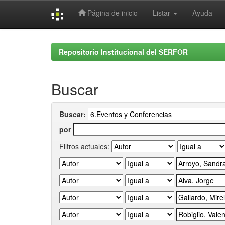
Página de inicio
Listar
Ayuda
Skip
navigation
Repositorio Institucional del SERFOR
Buscar
Buscar:
por
Filtros actuales: