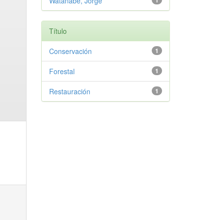
Watanabe, Jorge
1
Título
Conservación
1
Forestal
1
Restauración
1