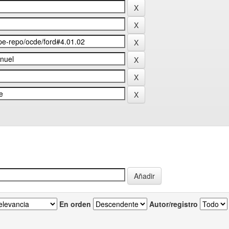
En orden
Autor/registro