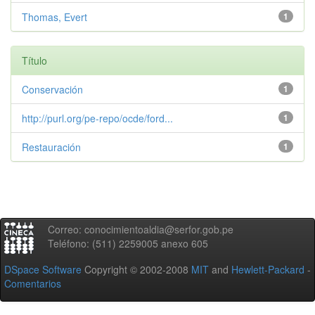
Thomas, Evert
1
Título
Conservación
1
http://purl.org/pe-repo/ocde/ford...
1
Restauración
1
Correo: conocimientoaldia@serfor.gob.pe
Teléfono: (511) 2259005 anexo 605
DSpace Software
Copyright © 2002-2008
MIT
and
Hewlett-Packard
-
Comentarios