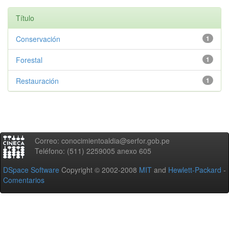
Título
Conservación
1
Forestal
1
Restauración
1
Correo: conocimientoaldia@serfor.gob.pe
Teléfono: (511) 2259005 anexo 605
DSpace Software
Copyright © 2002-2008
MIT
and
Hewlett-Packard
-
Comentarios