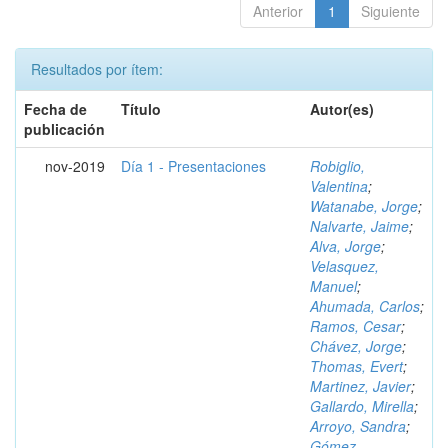
Anterior
1
Siguiente
Resultados por ítem:
Fecha de
Título
Autor(es)
publicación
nov-2019
Día 1 - Presentaciones
Robiglio,
Valentina
;
Watanabe, Jorge
;
Nalvarte, Jaime
;
Alva, Jorge
;
Velasquez,
Manuel
;
Ahumada, Carlos
;
Ramos, Cesar
;
Chávez, Jorge
;
Thomas, Evert
;
Martinez, Javier
;
Gallardo, Mirella
;
Arroyo, Sandra
;
Gómez,