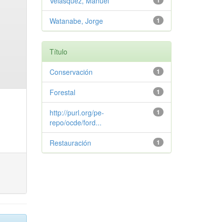
Velasquez, Manuel
1
Watanabe, Jorge
1
Título
Conservación
1
Forestal
1
http://purl.org/pe-
1
repo/ocde/ford...
Restauración
1