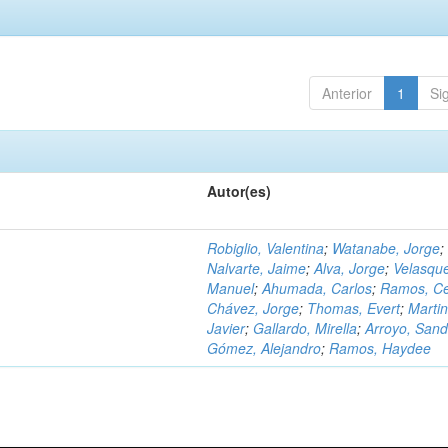
Anterior
1
Si
Autor(es)
Robiglio, Valentina
;
Watanabe, Jorge
;
Nalvarte, Jaime
;
Alva, Jorge
;
Velasqu
Manuel
;
Ahumada, Carlos
;
Ramos, C
Chávez, Jorge
;
Thomas, Evert
;
Martin
Javier
;
Gallardo, Mirella
;
Arroyo, Sand
Gómez, Alejandro
;
Ramos, Haydee