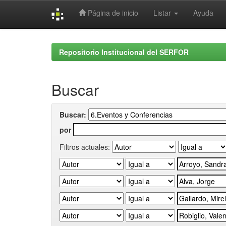
Página de inicio
Listar
Ayuda
Skip
navigation
Repositorio Institucional del SERFOR
Buscar
Buscar:
por
Filtros actuales: