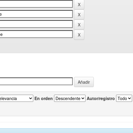
En orden
Autor/registro