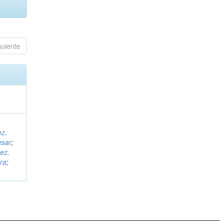
guiente
ez,
esar
;
ez,
ra
;