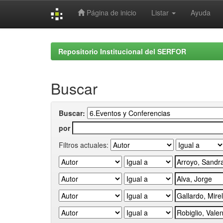
Página de inicio
Listar
Ayuda
Skip
navigation
Repositorio Institucional del SERFOR
Buscar
Buscar:
por
Filtros actuales: