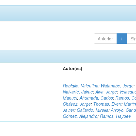
Anterior
1
Si
Autor(es)
Robiglio, Valentina
;
Watanabe, Jorge
;
Nalvarte, Jaime
;
Alva, Jorge
;
Velasqu
Manuel
;
Ahumada, Carlos
;
Ramos, C
Chávez, Jorge
;
Thomas, Evert
;
Martin
Javier
;
Gallardo, Mirella
;
Arroyo, Sand
Gómez, Alejandro
;
Ramos, Haydee