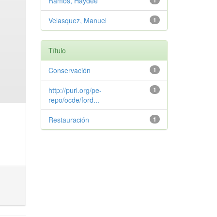
Ramos, Haydee
1
Velasquez, Manuel
1
Título
Conservación
1
http://purl.org/pe-
1
repo/ocde/ford...
Restauración
1