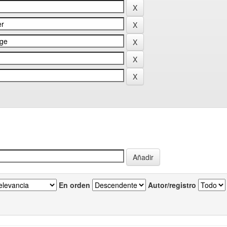
En orden
Autor/registro