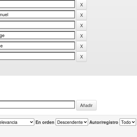
En orden
Autor/registro