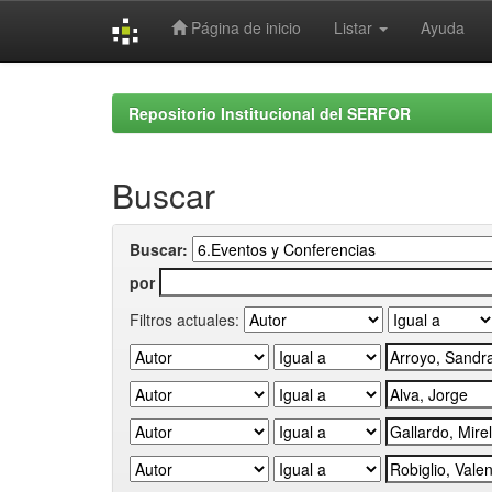
Página de inicio
Listar
Ayuda
Skip
navigation
Repositorio Institucional del SERFOR
Buscar
Buscar:
por
Filtros actuales: