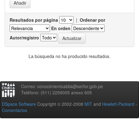
Resultados por página
|
Ordenar por
En orden
Autor/registro
La búsqueda no ha producido resultados.
Correo: conocimientoaldia@serfor.gob.pe
Teléfono: (511) 2259005 anexo 605
DSpace Software
Copyright © 2002-2008
MIT
and
Hewlett-Packard
-
Comentarios