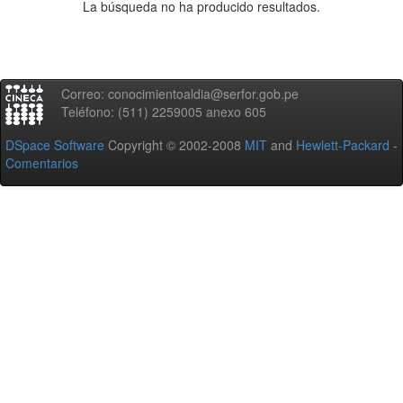
La búsqueda no ha producido resultados.
Correo: conocimientoaldia@serfor.gob.pe
Teléfono: (511) 2259005 anexo 605
DSpace Software
Copyright © 2002-2008
MIT
and
Hewlett-Packard
-
Comentarios