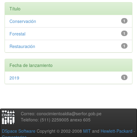
Título
Conservación
1
Forestal
1
Restauración
1
Fecha de lanzamiento
2019
1
Correo: conocimientoaldia@serfor.gob.pe
Teléfono: (511) 2259005 anexo 605
DSpace Software
Copyright © 2002-2008
MIT
and
Hewlett-Packard
-