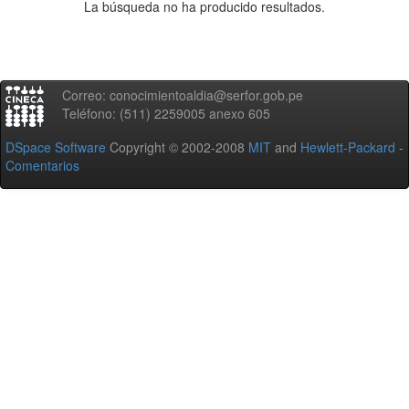
La búsqueda no ha producido resultados.
Correo: conocimientoaldia@serfor.gob.pe
Teléfono: (511) 2259005 anexo 605
DSpace Software
Copyright © 2002-2008
MIT
and
Hewlett-Packard
-
Comentarios