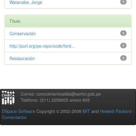
Watanabe, Jorge
1
Título
Conservación
1
http://purl.org/pe-repo/ocde/ford...
1
Restauración
1
Correo: conocimientoaldia@serfor.gob.pe
Teléfono: (511) 2259005 anexo 605
DSpace Software
Copyright © 2002-2008
MIT
and
Hewlett-Packard
-
Comentarios