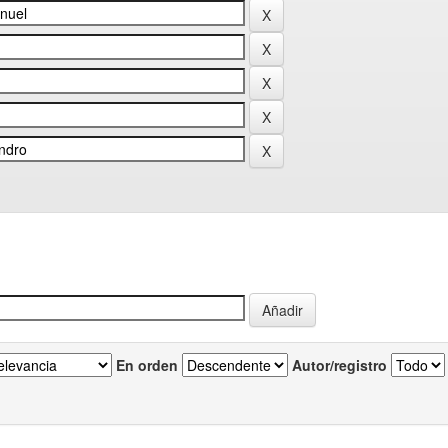
En orden
Autor/registro