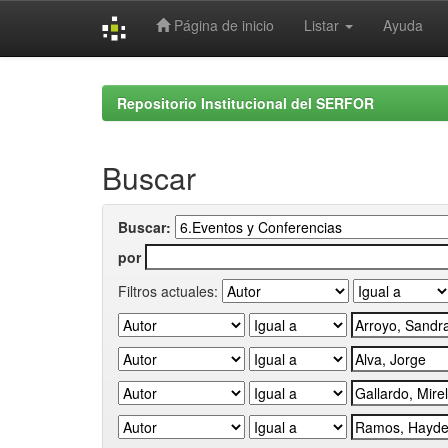
Página de inicio
Listar
Ayuda
Skip
navigation
Repositorio Institucional del SERFOR
Buscar
Buscar:
por
Filtros actuales: