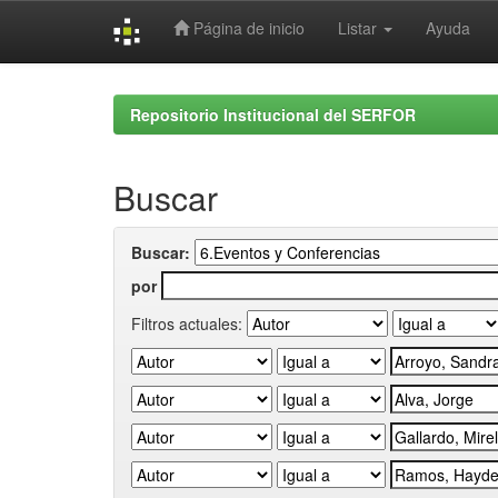
Página de inicio
Listar
Ayuda
Skip
navigation
Repositorio Institucional del SERFOR
Buscar
Buscar:
por
Filtros actuales: