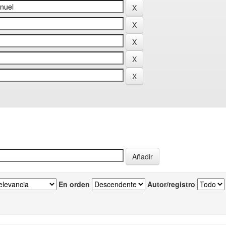
En orden
Autor/registro