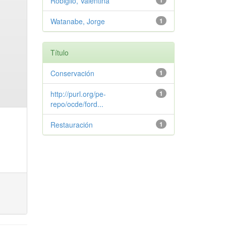
Robiglio, Valentina
1
Watanabe, Jorge
1
Título
Conservación
1
http://purl.org/pe-
1
repo/ocde/ford...
Restauración
1