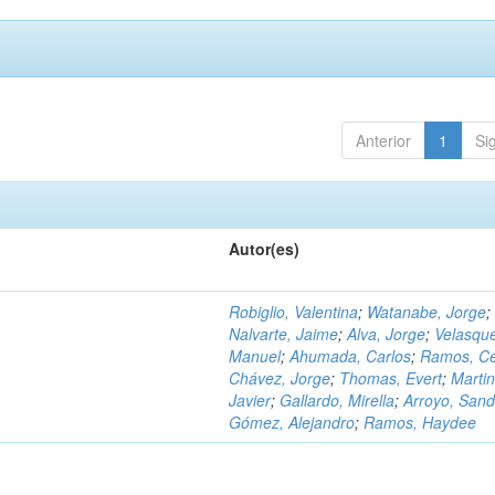
Anterior
1
Si
Autor(es)
Robiglio, Valentina
;
Watanabe, Jorge
;
Nalvarte, Jaime
;
Alva, Jorge
;
Velasqu
Manuel
;
Ahumada, Carlos
;
Ramos, C
Chávez, Jorge
;
Thomas, Evert
;
Martin
Javier
;
Gallardo, Mirella
;
Arroyo, Sand
Gómez, Alejandro
;
Ramos, Haydee