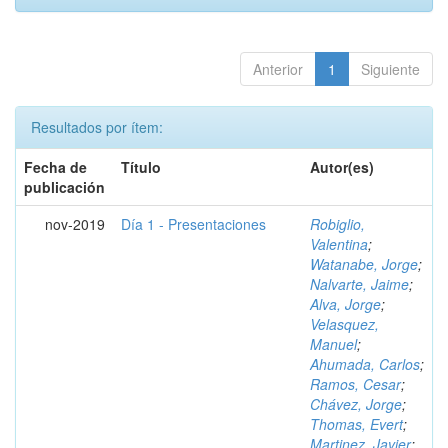
Anterior
1
Siguiente
Resultados por ítem:
Fecha de
Título
Autor(es)
publicación
nov-2019
Día 1 - Presentaciones
Robiglio,
Valentina
;
Watanabe, Jorge
;
Nalvarte, Jaime
;
Alva, Jorge
;
Velasquez,
Manuel
;
Ahumada, Carlos
;
Ramos, Cesar
;
Chávez, Jorge
;
Thomas, Evert
;
Martinez, Javier
;