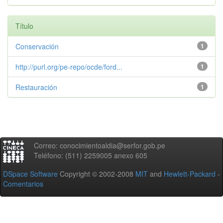
Título
Conservación
1
http://purl.org/pe-repo/ocde/ford...
1
Restauración
1
Correo: conocimientoaldia@serfor.gob.pe
Teléfono: (511) 2259005 anexo 605
DSpace Software
Copyright © 2002-2008
MIT
and
Hewlett-Packard
-
Comentarios