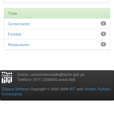
Título
Conservación
1
Forestal
1
Restauración
1
Correo: conocimientoaldia@serfor.gob.pe
Teléfono: (511) 2259005 anexo 605
DSpace Software
Copyright © 2002-2008
MIT
and
Hewlett-Packard
-
Comentarios