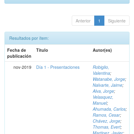
Anterior
1
Siguiente
Resultados por ítem:
Fecha de
Título
Autor(es)
publicación
nov-2019
Día 1 - Presentaciones
Robiglio,
Valentina
;
Watanabe, Jorge
;
Nalvarte, Jaime
;
Alva, Jorge
;
Velasquez,
Manuel
;
Ahumada, Carlos
;
Ramos, Cesar
;
Chávez, Jorge
;
Thomas, Evert
;
Martinez, Javier
;