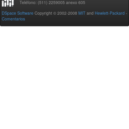
Teléfono: (511) 2259005 anexo 605
DSpace Software
Copyright © 2002-2008
MIT
and
Hewlett-Packard
-
Comentarios